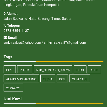
Lingkungan, Produktif dan Kompetitif
Alamat
Jalan Soekarno-Hatta Suwangi Timur, Sakra
Telepon
0878-6354-1127
Email
smkn.sakra@yahoo.com / smkn1sakra.87@gmail.com
Tags
PIPIL
PUTRA
NTB_GEMILANG_KARYA
PUISI
APHP
ALATPEMIPILJAGUNG
TESHA
BOS
OLIMPIADE
2023-2024
Ikuti Kami