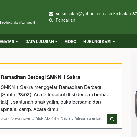
smkn.sakra@yahoo.com / smkn1sakra.8
Pencarian
roduktif dan Kompetitif
EGIATAN
DATA LULUSAN
VIDEO
HUBUNGI KAMI
Ramadhan Berbagi SMKN 1 Sakra
SMKN 1 Sakra menggelar Ramadhan Berbagi
(Sabtu, 23/03). Acara tersebut diisi dengan berbagi
takjil, santunan anak yatim, buka bersama dan
spiritual camp. Acara dimu
25/03/2024 09:30 - Oleh SMKN 1 Sakra - Dilihat 1908 kali