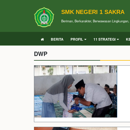
SMK NEGERI 1 SAKRA
Beriman, Berkarakter, Berwawasan Lingkungan, P
BERITA
PROFIL
11 STRATEGI
K
DWP