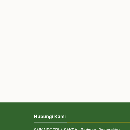
Hubungi Kami
SMK NEGERI 1 SAKRA ⋅ Beriman, Berkarakter,