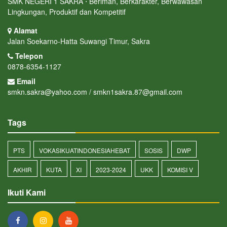
SMK NEGERI 1 SAKRA ⋅ Beriman, Berkarakter, Berwawasan
Lingkungan, Produktif dan Kompetitif
Alamat
Jalan Soekarno-Hatta Suwangi Timur, Sakra
Telepon
0878-6354-1127
Email
smkn.sakra@yahoo.com / smkn1sakra.87@gmail.com
Tags
PTS
VOKASIKUATINDONESIAHEBAT
SOSIS
DWP
AKHIR
KUTA
XI
2023-2024
UKK
KOMISI V
Ikuti Kami