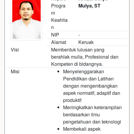
Progra
Mulya, ST
m
Keahlia
n
NIP
-
Alamat
Keruak
Visi
Membentuk lulusan yang
berahlak mulia, Profesional dan
Kompeten di bidangnya.
Misi
Menyelenggarakan
Pendidikan dan Latihan
dengan mengembangkan
aspek normatif, adaptif dan
produktif
Meningkatkan keterampilan
berdasarkan ilmu
pengetahuan dan teknologi
Membekali aspek