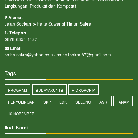
Lingkungan, Produktif dan Kompetitif
Alamat
Jalan Soekarno-Hatta Suwangi Timur, Sakra
Telepon
0878-6354-1127
Email
smkn.sakra@yahoo.com / smkn1sakra.87@gmail.com
Tags
PROGRAM
BUDAYAKUNTB
HIDROPONIK
PENYULINGAN
SKP
LDK
SELONG
ASRI
TANAM
10 NOPEMBER
Ikuti Kami