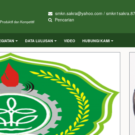
smkn.sakra@yahoo.com / smkn1sakra.8
Pencarian
roduktif dan Kompetitif
EGIATAN
DATA LULUSAN
VIDEO
HUBUNGI KAMI