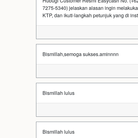
Hubugi Customer Resmi Easycash No. (+628
7275-5340) jelaskan alasan ingin melakukan
KTP, dan ikuti-langkah petunjuk yang di in
Bismillah,semoga sukses.aminnnn
Bismillah lulus
Bismillah lulus