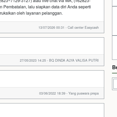
23~7129-3127) atau live chat via WA, (+62823-
 Pembatalan, lalu siapkan data diri Anda seperti
struksikan oleh layanan pelanggan.
13/07/2026 00:31 - Call center Easycash
27/05/2023 14:25 - BQ DINDA ALYA VALISA PUTRI
B
03/06/2022 18:39 - Yang puswara prepa