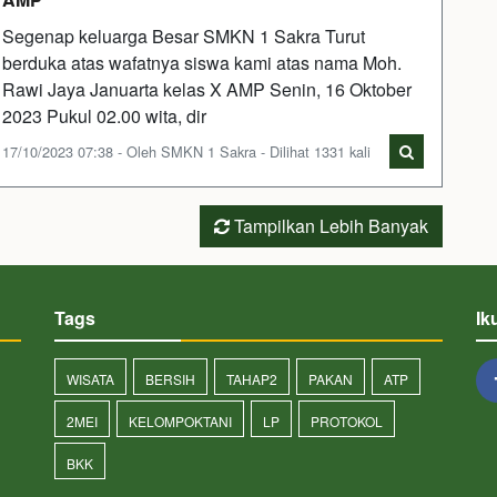
Segenap keluarga Besar SMKN 1 Sakra Turut
berduka atas wafatnya siswa kami atas nama Moh.
Rawi Jaya Januarta kelas X AMP Senin, 16 Oktober
2023 Pukul 02.00 wita, dir
17/10/2023 07:38 - Oleh SMKN 1 Sakra - Dilihat 1331 kali
Tampilkan Lebih Banyak
Tags
Ik
WISATA
BERSIH
TAHAP2
PAKAN
ATP
2MEI
KELOMPOKTANI
LP
PROTOKOL
BKK