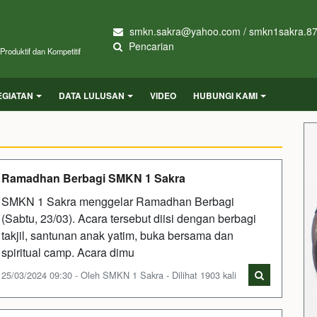
smkn.sakra@yahoo.com / smkn1sakra.8
Pencarian
roduktif dan Kompetitif
EGIATAN
DATA LULUSAN
VIDEO
HUBUNGI KAMI
Ramadhan Berbagi SMKN 1 Sakra
SMKN 1 Sakra menggelar Ramadhan Berbagi
(Sabtu, 23/03). Acara tersebut diisi dengan berbagi
takjil, santunan anak yatim, buka bersama dan
spiritual camp. Acara dimu
25/03/2024 09:30 - Oleh SMKN 1 Sakra - Dilihat 1903 kali