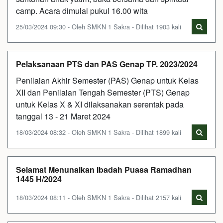
camp. Acara dimulai pukul 16.00 wita
25/03/2024 09:30 - Oleh SMKN 1 Sakra - Dilihat 1903 kali
Pelaksanaan PTS dan PAS Genap TP. 2023/2024
Penilaian Akhir Semester (PAS) Genap untuk Kelas
XII dan Penilaian Tengah Semester (PTS) Genap
untuk Kelas X & XI dilaksanakan serentak pada
tanggal 13 - 21 Maret 2024
18/03/2024 08:32 - Oleh SMKN 1 Sakra - Dilihat 1899 kali
Selamat Menunaikan Ibadah Puasa Ramadhan
1445 H/2024
18/03/2024 08:11 - Oleh SMKN 1 Sakra - Dilihat 2157 kali