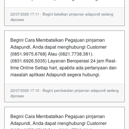
22/07/2026 17:11 - Begini batalkan pinjaman adapundi sedang
diproses
Begini Cara Membatalkan Pegajuan pinjaman
Adapundi, Anda dapat menghubungi Customer
{0851.9975.6768} Atau (0821.7738.381).
(0831.6926.5035) Layanan Beroperasi 24 jam Real-
time Online Setiap hari, apabila ada pertanyaan dan
masalah aplikasi Adapundi segera hubungi.
22/07/2026 17:10 - Begini pembatalan pinjaman adapundi sedang
diproses
Begini Cara Membatalkan Pegajuan pinjaman
Adapundi, Anda dapat menghubungi Customer