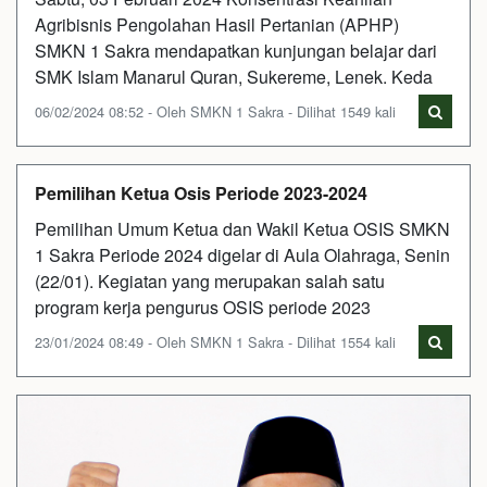
Agribisnis Pengolahan Hasil Pertanian (APHP)
SMKN 1 Sakra mendapatkan kunjungan belajar dari
SMK Islam Manarul Quran, Sukereme, Lenek. Keda
06/02/2024 08:52 - Oleh SMKN 1 Sakra - Dilihat 1549 kali
Pemilihan Ketua Osis Periode 2023-2024
Pemilihan Umum Ketua dan Wakil Ketua OSIS SMKN
1 Sakra Periode 2024 digelar di Aula Olahraga, Senin
(22/01). Kegiatan yang merupakan salah satu
program kerja pengurus OSIS periode 2023
23/01/2024 08:49 - Oleh SMKN 1 Sakra - Dilihat 1554 kali