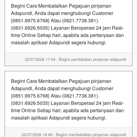
Begini Cara Membatalkan Pegajuan pinjaman
Adapundi, Anda dapat menghubungi Customer
{0851.9975.6768} Atau (0821.7738.381).
(0831.6926.5035) Layanan Beroperasi 24 jam Real-
time Online Setiap hari, apabila ada pertanyaan dan
masalah aplikasi Adapundi segera hubungi.
22/07/2026 17:04 - Begini pembatalan pinjaman adapundi
Begini Cara Membatalkan Pegajuan pinjaman
Adapundi, Anda dapat menghubungi Customer
{0851.9975.6768} Atau (0821.7738.381).
(0831.6926.5035) Layanan Beroperasi 24 jam Real-
time Online Setiap hari, apabila ada pertanyaan dan
masalah aplikasi Adapundi segera hubungi.
22/07/2026 16:49 - Begini membatalkan pinjaman adapundi