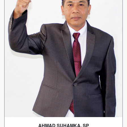
AHMAD SUHAMKA, SP