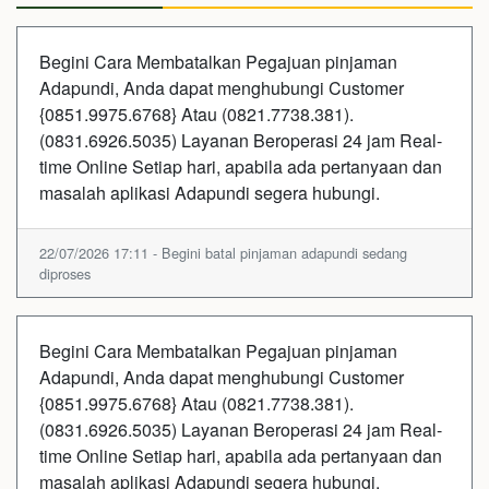
Begini Cara Membatalkan Pegajuan pinjaman
Adapundi, Anda dapat menghubungi Customer
{0851.9975.6768} Atau (0821.7738.381).
(0831.6926.5035) Layanan Beroperasi 24 jam Real-
time Online Setiap hari, apabila ada pertanyaan dan
masalah aplikasi Adapundi segera hubungi.
22/07/2026 17:11 - Begini batal pinjaman adapundi sedang
diproses
Begini Cara Membatalkan Pegajuan pinjaman
Adapundi, Anda dapat menghubungi Customer
{0851.9975.6768} Atau (0821.7738.381).
(0831.6926.5035) Layanan Beroperasi 24 jam Real-
time Online Setiap hari, apabila ada pertanyaan dan
masalah aplikasi Adapundi segera hubungi.